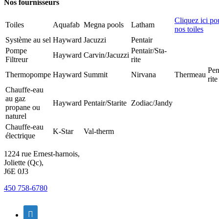
Nos fournisseurs
Cliquez ici po
Toiles
Aquafab
Megna pools
Latham
nos toiles
Système au sel
Hayward
Jacuzzi
Pentair
Pompe
Pentair/Sta-
Hayward
Carvin/Jacuzzi
Filtreur
rite
Pen
Thermopompe
Hayward
Summit
Nirvana
Thermeau
rite
Chauffe-eau
au gaz
Hayward
Pentair/Starite
Zodiac/Jandy
propane ou
naturel
Chauffe-eau
K-Star
Val-therm
électrique
1224 rue Ernest-harnois,
Joliette (Qc),
J6E 0J3
450 758-6780
